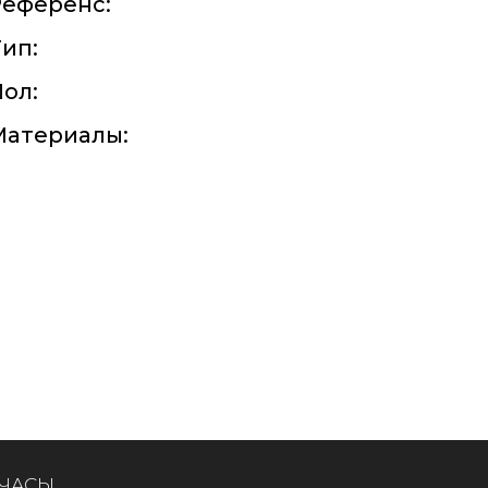
Референс:
ип:
ол:
Материалы:
 ЧАСЫ