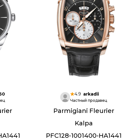
60
4.9
arkadii
вец
Частный продавец
rier
Parmigiani Fleurier
Kalpa
HA1441
PFC128-1001400-HA1441