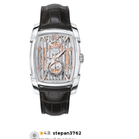
4.8
stepan3762