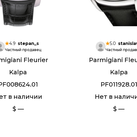
4.9
stepan_s
5.0
stanisla
Частный продавец
Частный прода
migiani Fleurier
Parmigiani Fleu
Kalpa
Kalpa
PF008624.01
PF011928.0
ет в наличии
Нет в налич
$ —
$ —