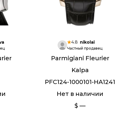
va
4.8
nikolai
вец
Частный продавец
rier
Parmigiani Fleurier
Kalpa
1
PFC124-1000101-HA1241
ии
Нет в наличии
$ —