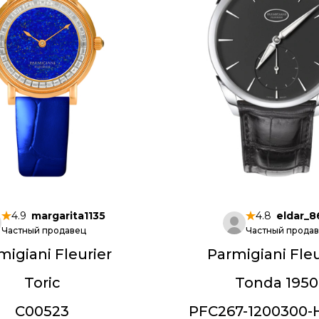
4.9
margarita1135
4.8
eldar_8
Частный продавец
Частный прода
migiani Fleurier
Parmigiani Fleu
Toric
Tonda 1950
C00523
PFC267-1200300-