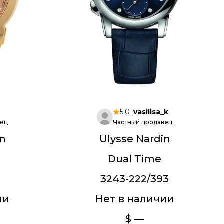
5.0
vasilisa_k
вец
Частный продавец
in
Ulysse Nardin
Dual Time
3243-222/393
ии
Нет в наличии
$ —