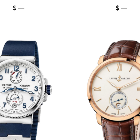
$ —
$ —