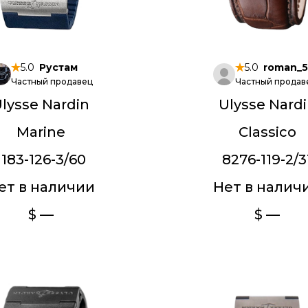
5.0
Рустам
5.0
roman_
Частный продавец
Частный продав
lysse Nardin
Ulysse Nard
Marine
Classico
1183-126-3/60
8276-119-2/3
ет в наличии
Нет в налич
$ —
$ —