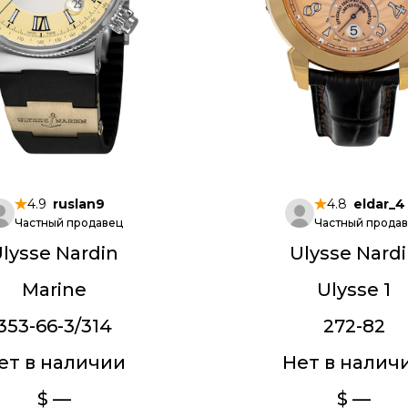
4.9
ruslan9
4.8
eldar_4
Частный продавец
Частный прода
lysse Nardin
Ulysse Nard
Marine
Ulysse 1
353-66-3/314
272-82
ет в наличии
Нет в налич
$ —
$ —