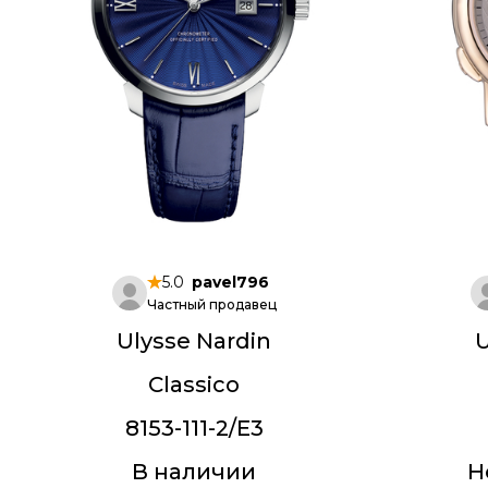
5.0
pavel796
Частный продавец
Ulysse Nardin
U
Classico
8153-111-2/E3
В наличии
Н