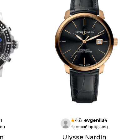
1
4.8
evgenii34
вец
Частный продавец
in
Ulysse Nardin