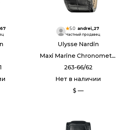
567
5.0
andrei_27
ец
Частный продавец
in
Ulysse Nardin
Maxi Marine Chronometer
1
263-66/62
ии
Нет в наличии
$ —