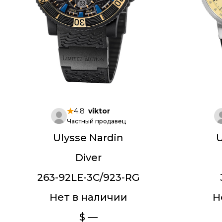
4.8
viktor
Частный продавец
Ulysse Nardin
U
Diver
263-92LE-3C/923-RG
Нет в наличии
Н
$ —