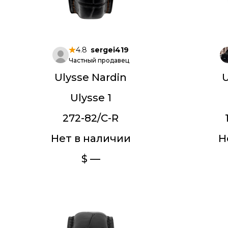
4.8
sergei419
Частный продавец
Ulysse Nardin
U
Ulysse 1
272-82/C-R
Нет в наличии
Н
$ —