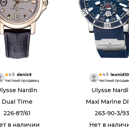
4.9
denis9
4.9
leonid1
Частный продавец
Частный продав
lysse Nardin
Ulysse Nard
Dual Time
Maxi Marine Di
226-87/61
263-90-3/9
ет в наличии
Нет в налич