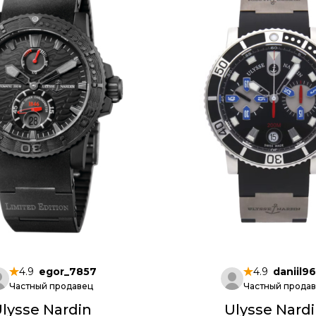
4.9
egor_7857
4.9
daniil96
Частный продавец
Частный прода
lysse Nardin
Ulysse Nard