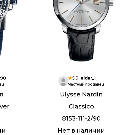
098
5.0
eldar_l
ец
Частный продавец
in
Ulysse Nardin
ver
Classico
3
8153-111-2/90
ии
Нет в наличии