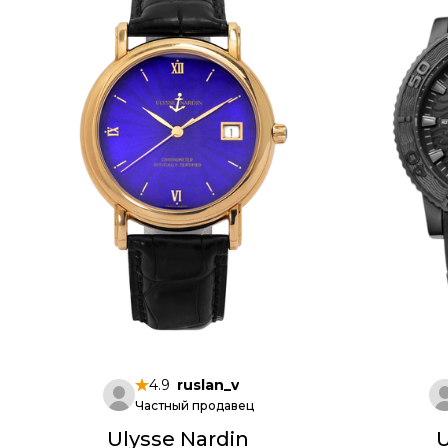
4.9
ruslan_v
Частный продавец
Ulysse Nardin
U