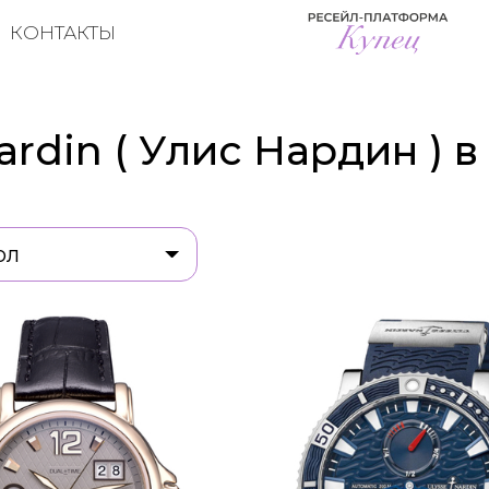
КОНТАКТЫ
ardin ( Улис Нардин ) 
ол